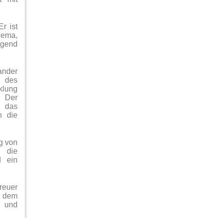
r ist
hema,
ugend
ander
g des
klung
. Der
r das
h die
.
g von
) die
 ein
reuer
t dem
x und