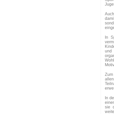
Juge
Auch
dami
sond
eing
In S
verm
Kind
und 
orga
Wohl
Motiv
Zum 
alle
Tei
erwei
In d
eine
sie 
weit