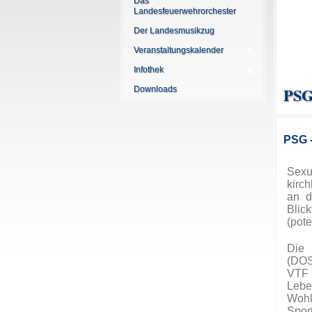
Das
Landesfeuerwehrorchester
Der Landesmusikzug
Veranstaltungskalender
Infothek
PSG
Downloads
PSG -
Sexu
kirc
an d
Blic
(pote
Die 
(DOS
VTF 
Lebe
Wohl
Spor