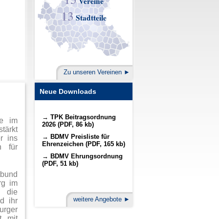
Vereine
13
Stadtteile
Zu unseren Vereinen
Neue Downloads
TPK Beitragsordnung
re im
2026 (PDF, 86 kb)
tärkt
BDMV Preisliste für
r ins
Ehrenzeichen (PDF, 165 kb)
n für
BDMV Ehrungsordnung
(PDF, 51 kb)
tbund
rg im
, die
weitere Angebote
d ihr
urger
t mit