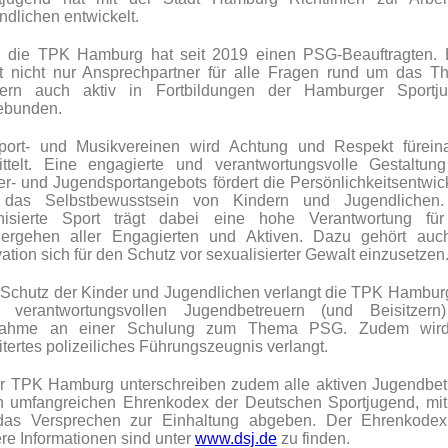
ndlichen entwickelt.
 die TPK Hamburg hat seit 2019 einen PSG-Beauftragten. E
t nicht nur Ansprechpartner für alle Fragen rund um das T
ern auch aktiv in Fortbildungen der Hamburger Sportj
ebunden.
port- und Musikvereinen wird Achtung und Respekt fürein
ittelt. Eine engagierte und verantwortungsvolle Gestaltun
er- und Jugendsportangebots fördert die Persönlichkeitsentwic
das Selbstbewusstsein von Kindern und Jugendlichen
nisierte Sport trägt dabei eine hohe Verantwortung fü
ergehen aller Engagierten und Aktiven. Dazu gehört auc
ation sich für den Schutz vor sexualisierter Gewalt einzusetzen
Schutz der Kinder und Jugendlichen verlangt die TPK Hambur
n verantwortungsvollen Jugendbetreuern (und Beisitzern
lnahme an einer Schulung zum Thema PSG. Zudem wird
tertes polizeiliches Führungszeugnis verlangt.
er TPK Hamburg unterschreiben zudem alle aktiven Jugendbet
n umfangreichen Ehrenkodex der Deutschen Sportjugend, mi
das Versprechen zur Einhaltung abgeben. Der Ehrenkode
ere Informationen sind unter
www.dsj.de
zu finden.